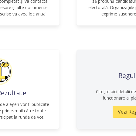
 completat și va contacta
să propună candidaturi
cesare și alte documente.
electorală. Organizațiile
nscrise va avea loc anual.
exprime susținere
Regu
Citește aici detalii 
Rezultate
funcționare al p
de alegeri vor fi publicate
 prin e-mail către toate
Vezi Re
rticipat la runda de vot.