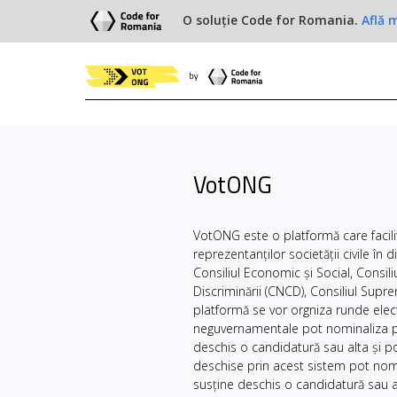
O soluție Code for Romania.
Află 
VotONG
VotONG este o platformă care faci
reprezentanților societății civile în d
Consiliul Economic și Social, Consi
Discriminării (CNCD), Consiliul Suprem
platformă se vor orgniza runde elect
neguvernamentale pot nominaliza pr
deschis o candidatură sau alta și po
deschise prin acest sistem pot nomi
susține deschis o candidatură sau al