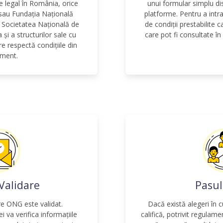
te legal în România, orice
unui formular simplu dis
 sau Fundația Națională
platforme. Pentru a intr
i Societatea Națională de
de condiții prestabilite c
și a structurilor sale cu
care pot fi consultate î
re respectă condițiile din
ament.
 Validare
Pasul
re ONG este validat.
Dacă există alegeri în 
i va verifica informațiile
califică, potrivit regulame