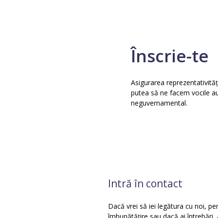
Înscrie-te
Asigurarea reprezentativități
putea să ne facem vocile auz
neguvernamental.
Intră în contact
Dacă vrei să iei legătura cu noi, pe
îmbunătățire sau dacă ai întrebări,