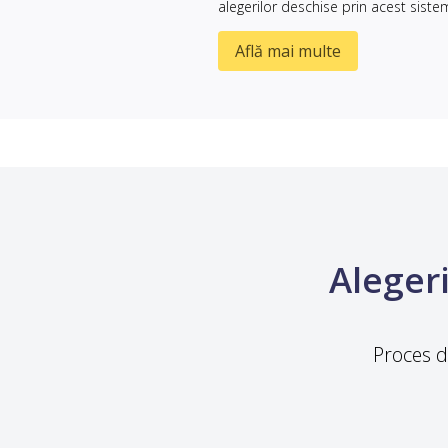
alegerilor deschise prin acest siste
Află mai multe
Alegeri
Proces de