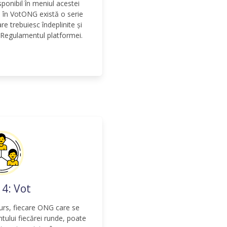
ponibil în meniul acestei
a în VotONG există o serie
are trebuiesc îndeplinite și
n Regulamentul platformei.
 4: Vot
curs, fiecare ONG care se
ntului fiecărei runde, poate