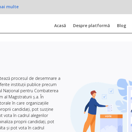
mai multe
Acasă
Despre platformă
Blog
litează procesul de desemnare a
iferite instituții publice precum
liul Național pentru Combaterea
 al Magistraturii ș.a. În
orale în care organizațiile
oprii candidați, pot susține
t vota în cadrul alegerilor
naliza proprii candidați, pot
ta și pot vota în cadrul