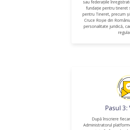
sau federațiile înregistra
fundație pentru tineret
pentru Tineret, precum ș
Cruce Roșie din România 
personalitate juridică, ca
regul
Pasul 3:
După înscriere fieca
Administratorul platforme