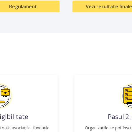
Regulament
Vezi rezultate finale
igibilitate
Pasul 2:
toate asociațiile, fundațile
Organizațiile se pot înscr