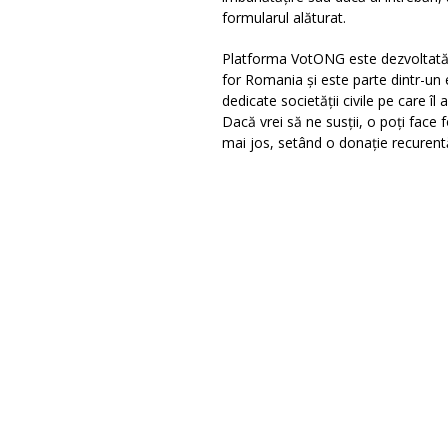
formularul alăturat.
Platforma VotONG este dezvoltată
for Romania și este parte dintr-un 
dedicate societății civile pe care î
Dacă vrei să ne susții, o poți face 
mai jos, setând o donație recurent